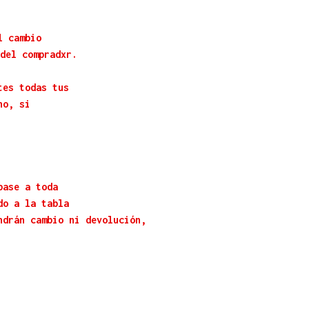
l cambio
del compradxr.
tes todas tus
no, si
base a toda
do a la tabla
ndrán cambio ni devolución,