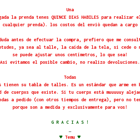
Una
gada la prenda tenes QUINCE DIAS HABILES para realizar e
 cualquier prenda). los costos del enviò quedan a cargo 
duda antes de efectuar la compra, prefiero que me consul
etudes, ya sea al talle, la caída de la tela, si cede o 
se puede ajustar unos centímetros, lo que sea!
Asi evitamos el posible cambio, no realizo devoluciones.
Todas
s tienen su tabla de talles. Es un estándar que arme en 
d de cuerpxs que existe. Si tu cuerpx está muuuuuy aleja
ndas a pedido (con otros tiempos de entrega), pero no te
porque son a medida y exclusivamente para vos!
G R A C I A S !
♥
Temu
♥